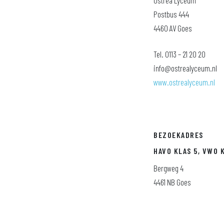
Ostrea Lyceum
Postbus 444
4460 AV Goes
Tel. 0113 – 21 20 20
info@ostrealyceum.nl
www.ostrealyceum.nl
BEZOEKADRES
HAVO KLAS 5, VWO K
Bergweg 4
4461 NB Goes