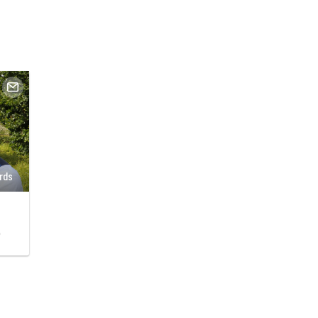
ards
o