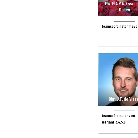
Mw. M.A.P.A. Esser
Ooijen
teamcoördinator mavo
Dhr. J.F. de Viss
teamcoördinator vwo
leerjaar 3,4,5,6