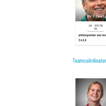
Dhr. F. Zwart
06 - 578 719
85
afdelingsleider vwo lee
3,4,5,6
Teamcoördinato