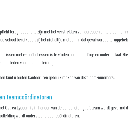
verplicht terughoudend te zijn met het verstrekken van adressen en telefoonn
e school bereikbaar, zij het niet altijd meteen. In dat geval wordt u teruggebel
onarissen met e-mailadressen is te vinden op het leerling- en ouderportaal. Hi
n de leden van de schoolleiding.
allen kunt u buiten kantooruren gebruik maken van deze gsm-nummers.
 en teamcoördinatoren
 het Ostrea Lyceum is in handen van de schoolleiding. Dit team wordt gevormd d
oolleiding wordt ondersteund door coördinatoren.