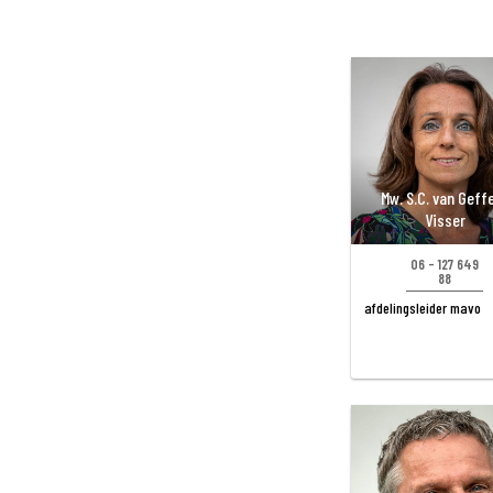
Mw. S.C. van Geff
Visser
06 - 127 649
88
afdelingsleider mavo