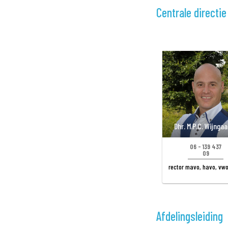
Centrale directie
Dhr. M.P.C. Wijnga
06 - 139 437
09
rector mavo, havo, vw
Afdelingsleiding