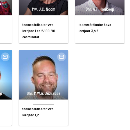
-van
Mw. J.C. Noom
Dhr. A.F. Honkoop
teamcoördinator vwo
teamcoördinator havo
leerjaar 1 en 2/ PO-VO
leerjaar 3,4,5
coördinator
er
Dhr. M.W.A. Joziasse
teamcoördinator vwo
leerjaar 1,2