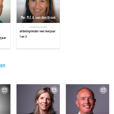
Mw. M.E.A. van den Broek
afdelingsleider vwo leerjaar
1 en 2
rjaar
ren