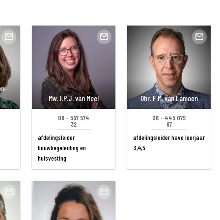
en-
Mw. I.P.J. van Meel
Dhr. F.M. van Lamoen
06 - 557 574
06 - 445 079
32
87
afdelingsleider
afdelingsleider havo leerjaar
bouwbegeleiding en
3,4,5
huisvesting